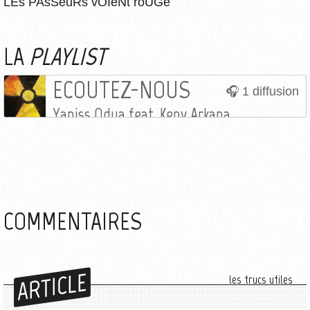
LEs PAsSeuRs vOIeNt roUGe
LA
PLAYLIST
ECOUTEZ-NOUS
1 diffusion
Yaniss Odua feat. Keny Arkana
COMMENTAIRES
ARTICLE
les trucs utiles