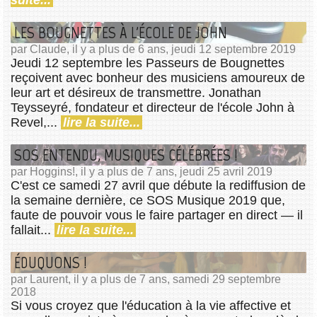
LES BOUGNETTES À L'ÉCOLE DE JOHN
par Claude, il y a plus de 6 ans, jeudi 12 septembre 2019
Jeudi 12 septembre les Passeurs de Bougnettes
reçoivent avec bonheur des musiciens amoureux de
leur art et désireux de transmettre. Jonathan
Teysseyré, fondateur et directeur de l'école John à
Revel,...
lire la suite...
SOS ENTENDU, MUSIQUES CÉLÉBRÉES !
par Hoggins!, il y a plus de 7 ans, jeudi 25 avril 2019
C'est ce samedi 27 avril que débute la rediffusion de
la semaine dernière, ce SOS Musique 2019 que,
faute de pouvoir vous le faire partager en direct — il
fallait...
lire la suite...
ÉDUQUONS !
par Laurent, il y a plus de 7 ans, samedi 29 septembre
2018
Si vous croyez que l'éducation à la vie affective et