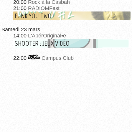
20:00
Rock à la Casbah
21:00
RADIOMFest
FUNK YOU TWO !
Samedi 23 mars
14:00
L'ApérOriginal•e
SHOOTER : JEUX VIDÉO
22:00
Campus Club