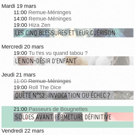
Mardi 19 mars
11:00
Remue-Méninges
14:00
Remue-Méninges
19:00
Hiza Zen
LES CINQ BLESSURES ET LEUR GUÉRISON
Mercredi 20 mars
19:00
Tu t'es vu quand tabou ?
LE NON-DÉSIR D'ENFANT
Jeudi 21 mars
11:00
Remue-Méninges
19:00
Roll The Dice
QUÊTE N°52 : INVOCATION OU ÉCHEC ?
21:00
Passeurs de Bougnettes
SOLDES AVANT FERMETURE DÉFINITIVE
Vendredi 22 mars