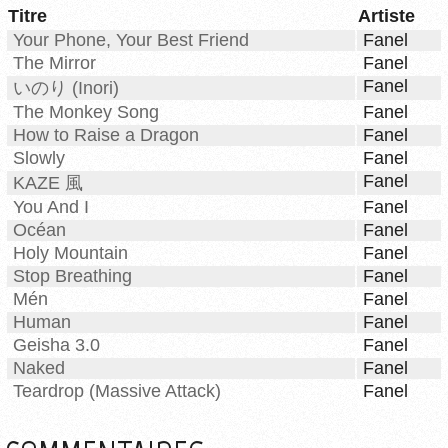
Titre
Artiste
Your Phone, Your Best Friend
Fanel
The Mirror
Fanel
Fanel
いのり (Inori)
The Monkey Song
Fanel
How to Raise a Dragon
Fanel
Slowly
Fanel
Fanel
KAZE 風
You And I
Fanel
Océan
Fanel
Holy Mountain
Fanel
Stop Breathing
Fanel
Mén
Fanel
Human
Fanel
Geisha 3.0
Fanel
Naked
Fanel
Teardrop (Massive Attack)
Fanel