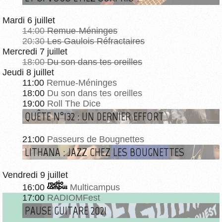
Mardi 6 juillet
14:00
Remue-Méninges
20:30
Les Gaulois Réfractaires
Mercredi 7 juillet
18:00
Du son dans tes oreilles
Jeudi 8 juillet
11:00
Remue-Méninges
18:00
Du son dans tes oreilles
19:00
Roll The Dice
QUÊTE N°132 : UN DERNIER EFFORT
21:00
Passeurs de Bougnettes
LITHANA : JAZZ CHEZ LES BOUGNETTES
Vendredi 9 juillet
16:00
Multicampus
17:00
RADIOMFest
PAUSE GUITARE 2021