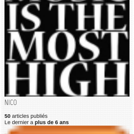
NICO
50
articles publiés
Le dernier a
plus de 6 ans