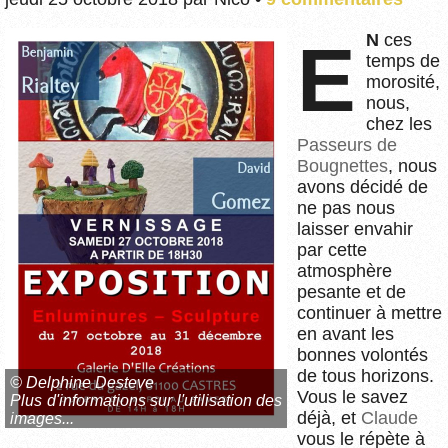
EN
ces
temps de
morosité,
nous,
chez les
Passeurs de
Bougnettes
, nous
avons décidé de
ne pas nous
laisser envahir
par cette
atmosphère
pesante et de
continuer à mettre
en avant les
bonnes volontés
de tous horizons.
© Delphine Desteve
Vous le savez
Plus d'informations sur l'utilisation des
déjà, et
Claude
images...
vous le répète à