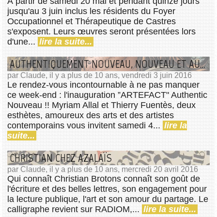
À partir de samedi 20 mai et pendant quinze jours
jusqu'au 3 juin inclus les résidents du Foyer
Occupationnel et Thérapeutique de Castres
s'exposent. Leurs œuvres seront présentées lors
d'une...
lire la suite...
AUTHENTIQUEMENT NOUVEAU, NOUVEAU ET AUTHENTIQUE !!
par Claude, il y a plus de 10 ans, vendredi 3 juin 2016
Le rendez-vous incontournable à ne pas manquer
ce week-end : l'inauguration ”ARTEFACT" Authentic
Nouveau !! Myriam Allal et Thierry Fuentès, deux
esthètes, amoureux des arts et des artistes
contemporains vous invitent samedi 4...
lire la
suite...
CHRISTIAN CHEZ AZALAÏS
par Claude, il y a plus de 10 ans, mercredi 20 avril 2016
Qui connaît Christian Brotons connaît son goût de
l'écriture et des belles lettres, son engagement pour
la lecture publique, l'art et son amour du partage. Le
calligraphe revient sur RADIOM,...
lire la suite...