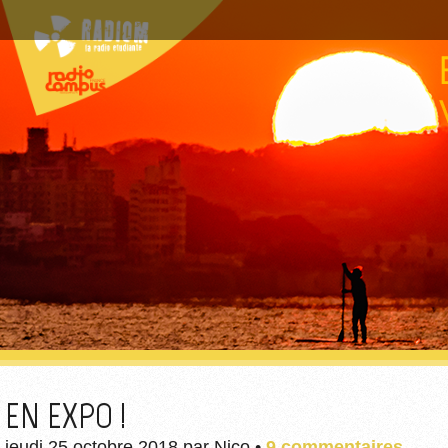
EN EXPO !
jeudi 25 octobre 2018
par
Nico
•
9 commentaires