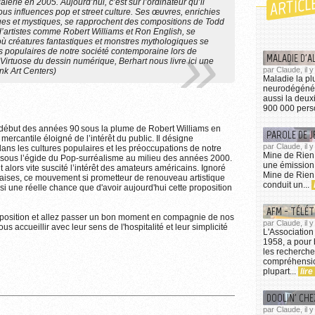
ARTICL
alerie en 2005. Aujourd’hui, c’est sur l’ordinateur qu’il
ous influences pop et street culture. Ses œuvres, enrichies
ques et mystiques, se rapprochent des compositions de Todd
 d’artistes comme Robert Williams et Ron English, se
ù créatures fantastiques et monstres mythologiques se
 populaires de notre société contemporaine lors de
MALADIE D'A
Virtuose du dessin numérique, Berhart nous livre ici une
par Claude, il y
nk Art Centers)
Maladie la pl
neurodégénéra
aussi la deux
900 000 perso
début des années 90 sous la plume de Robert Williams en
PAROLE DE J
mercantile éloigné de l’intérêt du public. Il désigne
par Claude, il
dans les cultures populaires et les préoccupations de notre
Mine de Rien
 sous l’égide du Pop-surréalisme au milieu des années 2000.
une émission
 alors vite suscité l’intérêt des amateurs américains. Ignoré
Mine de Rien 
ançaises, ce mouvement si prometteur de renouveau artistique
conduit un...
si une réelle chance que d'avoir aujourd'hui cette proposition
AFM - TÉLÉ
e exposition et allez passer un bon moment en compagnie de nos
par Claude, il 
vous accueillir avec leur sens de l'hospitalité et leur simplicité
L'Association
1958, a pour 
les recherche
compréhensio
plupart...
lire
DOOLIN' CH
par Claude, il 