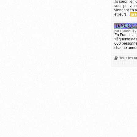
Ils seront en
vous pouvez d
viennent en a
et leurs...
lire
LA MALADIE 
par Claude, il
En France auj
fréquente de
000 personnes
chaque année
Tous les a