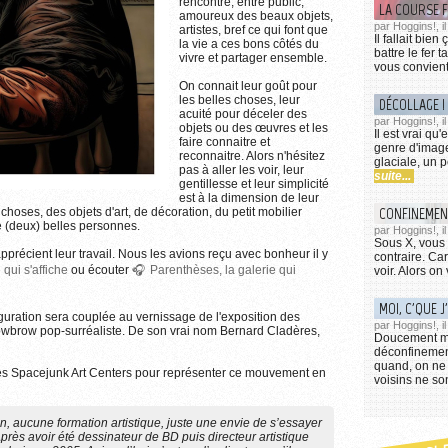
rencontre, entre public,
LA COURSE 
amoureux des beaux objets,
par Hoggins!, i
artistes, bref ce qui font que
Il fallait bie
la vie a ces bons côtés du
battre le fer 
vivre et partager ensemble.
vous convient
On connait leur goût pour
les belles choses, leur
DÉCOLLAGE !
acuité pour déceler des
par Hoggins!, i
objets ou des œuvres et les
Il est vrai qu
faire connaitre et
genre d'image 
reconnaitre. Alors n'hésitez
glaciale, un p
pas à aller les voir, leur
suite...
gentillesse et leur simplicité
est à la dimension de leur
CONFINEMEN
choses, des objets d'art, de décoration, du petit mobilier
e (deux) belles personnes.
par Hoggins!, i
tions sur l'utilisation des images...
Sous X, vous d
pprécient leur travail. Nous les avions reçu avec bonheur il y
contraire. Car
 qui s'affiche
ou écouter
Parenthèses, la galerie qui
voir. Alors on 
MOI, C'QUE J'
guration sera couplée au vernissage de l'exposition des
par Hoggins!, il
 lowbrow pop-surréaliste. De son vrai nom Bernard Cladères,
Doucement ma
déconfinement
quand, on ne 
r les Spacejunk Art Centers pour représenter ce mouvement en
voisins ne so
n, aucune formation artistique, juste une envie de s’essayer
Après avoir été dessinateur de BD puis directeur artistique