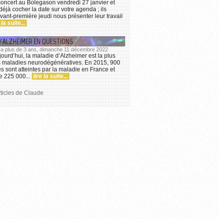
 concert au Bolegason vendredi 27 janvier et
éjà cocher la date sur votre agenda ; ils
vant-première jeudi nous présenter leur travail
 la suite...
D'ALZHEIMER EN QUESTIONS
 y a plus de 3 ans, dimanche 11 décembre 2022
ourd’hui, la maladie d’Alzheimer est la plus
s maladies neurodégénératives. En 2015, 900
 sont atteintes par la maladie en France et
 225 000...
lire la suite...
rticles de Claude