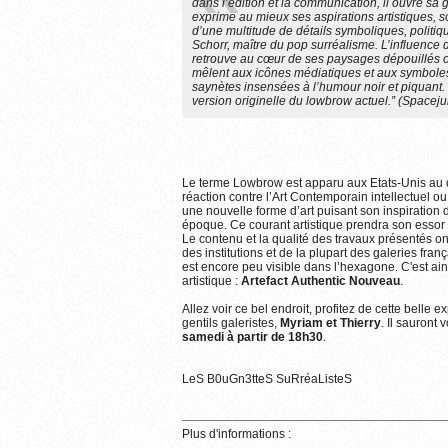
dans l’édition et la communication, il ouvre sa g
exprime au mieux ses aspirations artistiques, s
d’une multitude de détails symboliques, politi
Schorr, maître du pop surréalisme. L’influence
retrouve au cœur de ses paysages dépouillés o
mêlent aux icônes médiatiques et aux symboles
saynètes insensées à l’humour noir et piquant. 
version originelle du lowbrow actuel.” (Spaceju
Le terme Lowbrow est apparu aux Etats-Unis au 
réaction contre l’Art Contemporain intellectuel ou 
une nouvelle forme d’art puisant son inspiration 
époque. Ce courant artistique prendra son essor
Le contenu et la qualité des travaux présentés ont
des institutions et de la plupart des galeries fr
est encore peu visible dans l’hexagone. C'est ain
artistique :
Artefact Authentic Nouveau
.
Allez voir ce bel endroit, profitez de cette bell
gentils galeristes,
Myriam et Thierry
. Il sauront 
samedi à partir de 18h30
.
LeS B0uGn3tteS SuRréaListeS
Plus d'informations :