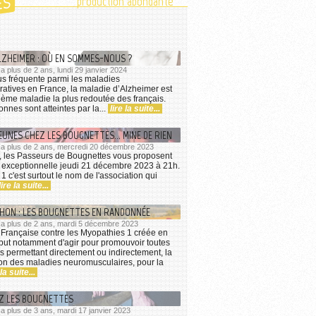
ES
production abondante
LZHEIMER : OÙ EN SOMMES-NOUS ?
 a plus de 2 ans, lundi 29 janvier 2024
us fréquente parmi les maladies
tives en France, la maladie d’Alzheimer est
ième maladie la plus redoutée des français.
nnes sont atteintes par la...
lire la suite...
EUNES CHEZ LES BOUGNETTES... MINE DE RIEN
 y a plus de 2 ans, mercredi 20 décembre 2023
, les Passeurs de Bougnettes vous proposent
 exceptionnelle jeudi 21 décembre 2023 à 21h.
1 c'est surtout le nom de l'association qui
lire la suite...
THON : LES BOUGNETTES EN RANDONNÉE
y a plus de 2 ans, mardi 5 décembre 2023
 Française contre les Myopathies 1 créée en
but notamment d'agir pour promouvoir toutes
s permettant directement ou indirectement, la
n des maladies neuromusculaires, pour la
 la suite...
EZ LES BOUGNETTES
y a plus de 3 ans, mardi 17 janvier 2023