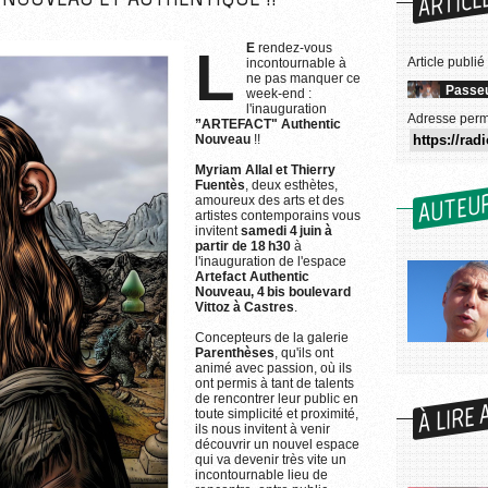
ARTICL
LE
rendez-vous
Article publié
incontournable à
ne pas manquer ce
Passeu
week-end :
l'inauguration
Adresse perm
”ARTEFACT" Authentic
Nouveau
!!
Myriam Allal et Thierry
Fuentès
, deux esthètes,
AUTEU
amoureux des arts et des
artistes contemporains vous
invitent
samedi 4 juin à
partir de 18 h30
à
l'inauguration de l'espace
Artefact Authentic
Nouveau, 4 bis boulevard
Vittoz à Castres
.
Concepteurs de la galerie
Parenthèses
, qu'ils ont
animé avec passion, où ils
ont permis à tant de talents
À LIRE 
de rencontrer leur public en
toute simplicité et proximité,
ils nous invitent à venir
découvrir un nouvel espace
qui va devenir très vite un
incontournable lieu de