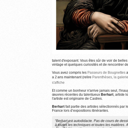
talent d'exposant. Vous êtes sûr de voir de belles 
vintage et quelques curiosités et de rencontrer d
Plus d'informa
Vous avez compris les
Passeurs de Bougnettes
a
a 2 ans maintenant (relire
Parenthèses, la galerie
s'affiche
Et comme un bonheur n'arrive jamais seul, l'inau
œuvres récentes du talentueux
Berhart
, artiste
l'artiste est originaire de Castres.
Berhart
fait partie des artistes sélectionnés pa
France lors d’expositions itinérantes.
“Berhart est autodidacte. Pas de cours de dessi
à toutes les techniques et toutes les matières. 