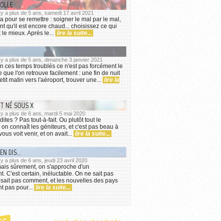
FOLLE
l y a plus de 5 ans, samedi 17 avril 2021
n ça pour se remettre : soigner le mal par le mal,
tant qu'il est encore chaud... choisissez ce qui
 le mieux. Après le...
lire la suite...
l y a plus de 5 ans, dimanche 3 janvier 2021
'en ces temps troublés ce n'est pas forcément le
que l'on retrouve facilement : une fin de nuit
etit matin vers l'aéroport, trouver une...
lire la
T NÉ SOUS X
l y a plus de 6 ans, mardi 5 mai 2020
ites ? Pas tout-à-fait. Ou plutôt tout le
 on connaît les géniteurs, et c'est pas beau à
vous voit venir, et on avait...
lire la suite...
EN DIS...
 y a plus de 6 ans, jeudi 23 avril 2020
is sûrement, on s'approche d'un
. C'est certain, inéluctable. On ne sait pas
sait pas comment, et les nouvelles des pays
nt pas pour...
lire la suite...