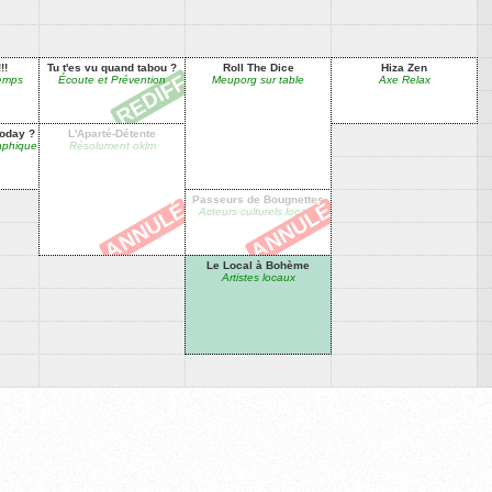
!!
Tu t'es vu quand tabou ?
Roll The Dice
Hiza Zen
temps
Écoute et Prévention
Meuporg sur table
Axe Relax
oday ?
L'Aparté-Détente
aphique
Résolument oklm
Passeurs de Bougnettes
Acteurs culturels locaux
Le Local à Bohème
Artistes locaux