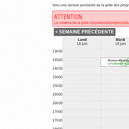
Voici une version provisoire de la grille des p
ATTENTION
Le contenu de la grille est particulièrement pertu
< SEMAINE PRÉCÉDENTE
Lundi
Mardi
18 juin
19 juin
13h30
14h00
Remue-Méning
Conciliabule diu
14h30
15h00
15h30
16h00
16h30
17h00
17h30