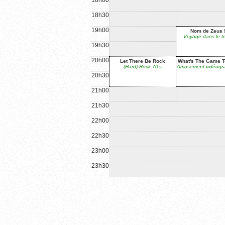
18h00
18h30
19h00
Nom de Zeus !
Voyage dans le 
19h30
20h00
Let There Be Rock
What's The Game T
(Hard) Rock 70's
Amusement vidéogr
20h30
21h00
21h30
22h00
22h30
23h00
23h30