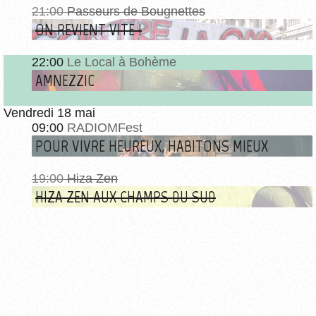
21:00
Passeurs de Bougnettes
ON REVIENT VITE !
22:00
Le Local à Bohème
AMNEZZIC
Vendredi 18 mai
09:00
RADIOMFest
POUR VIVRE HEUREUX, HABITONS MIEUX
19:00
Hiza Zen
HIZA ZEN AUX CHAMPS DU SUD