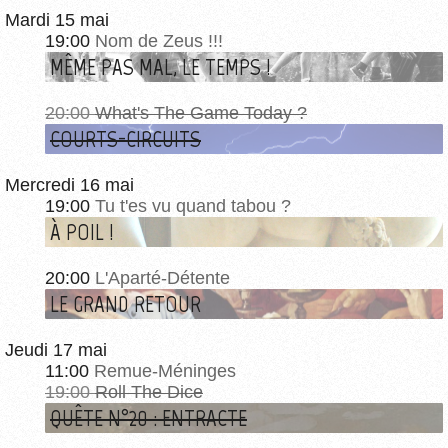
Mardi 15 mai
19:00
Nom de Zeus !!!
MÊME PAS MAL, LE TEMPS !
20:00
What's The Game Today ?
COURTS-CIRCUITS
Mercredi 16 mai
19:00
Tu t'es vu quand tabou ?
À POIL !
20:00
L'Aparté-Détente
LE GRAND RETOUR
Jeudi 17 mai
11:00
Remue-Méninges
19:00
Roll The Dice
QUÊTE N°20 : ENTRACTE