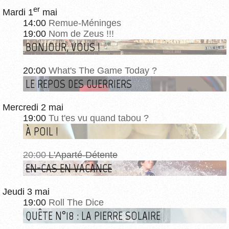
er
Mardi 1
mai
14:00
Remue-Méninges
19:00
Nom de Zeus !!!
BONJOUR, VOUS !
20:00
What's The Game Today ?
LE REPOS DES GUERRIERS
Mercredi 2 mai
19:00
Tu t'es vu quand tabou ?
À POIL !
20:00
L'Aparté-Détente
EN-CAS EN VACANCE
Jeudi 3 mai
19:00
Roll The Dice
QUÊTE N°18 : LA PIERRE SOLAIRE