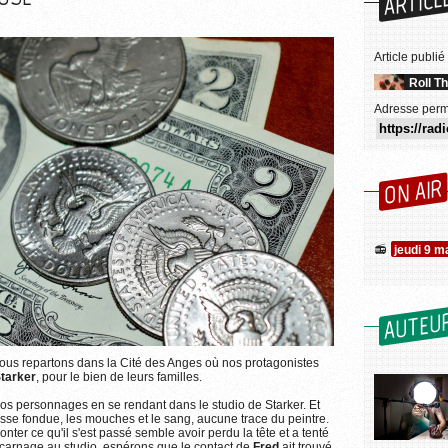
ARTICL
Article publié
Roll T
Adresse perm
ON AIR
jeudi 9 m
AUTEU
PxHere (CC0 1.0)
ous repartons dans la Cité des Anges où nos protagonistes
Plus d'informations sur l'utilisation des images...
tarker
, pour le bien de leurs familles.
nos personnages en se rendant dans le studio de Starker. Et
sse fondue, les mouches et le sang, aucune trace du peintre.
conter ce qu'il s'est passé semble avoir perdu la tête et a tenté
u carnage au studio, espérons que le contact de
Fred
ait trouvé