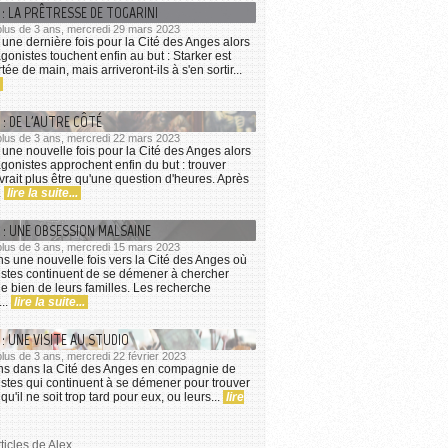
 : LA PRÊTRESSE DE TOGARINI
a plus de 3 ans, mercredi 29 mars 2023
une dernière fois pour la Cité des Anges alors
gonistes touchent enfin au but : Starker est
ée de main, mais arriveront-ils à s'en sortir...
 : DE L'AUTRE CÔTÉ
a plus de 3 ans, mercredi 22 mars 2023
une nouvelle fois pour la Cité des Anges alors
gonistes approchent enfin du but : trouver
vrait plus être qu'une question d'heures. Après
.
lire la suite...
 : UNE OBSESSION MALSAINE
a plus de 3 ans, mercredi 15 mars 2023
s une nouvelle fois vers la Cité des Anges où
istes continuent de se démener à chercher
le bien de leurs familles. Les recherche
...
lire la suite...
 : UNE VISITE AU STUDIO
a plus de 3 ans, mercredi 22 février 2023
ns dans la Cité des Anges en compagnie de
stes qui continuent à se démener pour trouver
qu'il ne soit trop tard pour eux, ou leurs...
lire
ticles de Alex