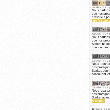
QUÊTE N°167
par Alex, il y 
Nous partons 
que nos prota
presque à port
lire la suite...
QUÊTE N°166
par Alex, il y 
Nous partons 
que nos prota
Starker ne de
une journée..
QUÊTE N°165
par Alex, il y 
Nous reparton
nos protagon
Starker, pour 
continuent, et
QUÊTE N°163
par Alex, il y 
Nous reparto
nos protagoni
Starker avant 
la suite...
Tous les ar