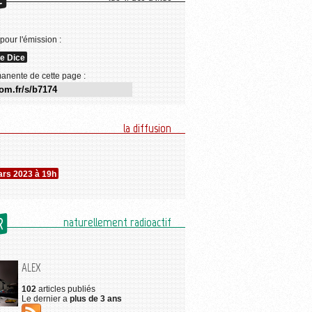
E
 pour l'émission :
he Dice
anente de cette page :
la diffusion
ars 2023 à 19h
R
naturellement radioactif
ALEX
102
articles publiés
Le dernier a
plus de 3 ans