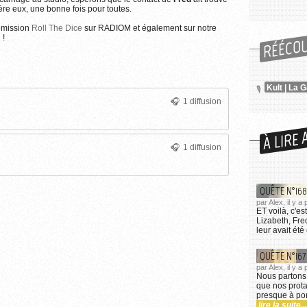
ière eux, une bonne fois pour toutes.
émission
Roll The Dice
sur RADIOM et également sur notre
RÉÉCO
 !
1 diffusion
À LIRE 
1 diffusion
QUÊTE N°168 
par Alex, il y a
ET voilà, c'es
Lizabeth, Fre
leur avait été
QUÊTE N°167
par Alex, il y 
Nous partons 
que nos prota
presque à port
lire la suite...