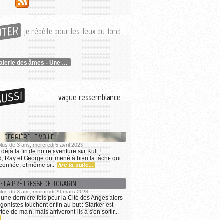
UTER
je répète pour les deux du fond
Kult | La Galerie des âmes - Une aide onéreuse (3/6)
AUSSI
vague ressemblance
: DERRIÈRE LE VOILE
 plus de 3 ans, mercredi 5 avril 2023
t déjà la fin de notre aventure sur Kult !
d, Ray et George ont mené à bien la tâche qui
 confiée, et même si...
lire la suite...
 : LA PRÊTRESSE DE TOGARINI
a plus de 3 ans, mercredi 29 mars 2023
une dernière fois pour la Cité des Anges alors
gonistes touchent enfin au but : Starker est
ée de main, mais arriveront-ils à s'en sortir...