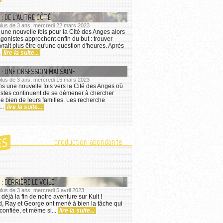
 : DE L'AUTRE CÔTÉ
a plus de 3 ans, mercredi 22 mars 2023
une nouvelle fois pour la Cité des Anges alors
gonistes approchent enfin du but : trouver
vrait plus être qu'une question d'heures. Après
.
lire la suite...
 : UNE OBSESSION MALSAINE
a plus de 3 ans, mercredi 15 mars 2023
s une nouvelle fois vers la Cité des Anges où
istes continuent de se démener à chercher
le bien de leurs familles. Les recherche
...
lire la suite...
ES
production abondante
: DERRIÈRE LE VOILE
 plus de 3 ans, mercredi 5 avril 2023
t déjà la fin de notre aventure sur Kult !
d, Ray et George ont mené à bien la tâche qui
 confiée, et même si...
lire la suite...