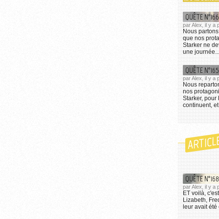
QUÊTE N°166
par Alex, il y 
Nous partons 
que nos prota
Starker ne de
une journée..
QUÊTE N°165
par Alex, il y 
Nous reparton
nos protagon
Starker, pour 
continuent, et
ARTICL
QUÊTE N°168 
par Alex, il y a
ET voilà, c'es
Lizabeth, Fre
leur avait été