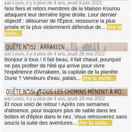
par Louis, il y a plus de 4 ans, jeudi 9 juin 2022
Nos fiers et retors membres de la Maison Kourou
attaquent leur dernière ligne droite. Leur dernier
objectif : détourner de l'Épice, ressource la plus
prisée et la plus violemment défendue de...
lire la
suite...
QUÊTE N°152 : ARRAKEEN
par Louis, il y a plus de 4 ans, jeudi 26 mai 2022
Bonjour à tous ! Il fait beau, il fait chaud, pourquoi
ne pas profiter de l'été qui arrive pour vivre
l'expérience d'Arrakeen, la capitale de la planète
Dune ? Vendeurs d'eau, palais...
lire la suite...
QUÊTE N°151 : TOUS LES CHEMINS MÈNENT À ROME
par Louis, il y a plus de 4 ans, jeudi 19 mai 2022
Et nous voici de retour ! Après ces semaines
d'absence, pour toujours plus de sable dans les
bottes et d'épice dans le nez. Vous retrouverez sans
soucis la suite des aventures...
lire la suite...