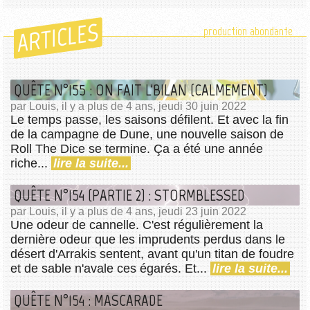
ARTICLES
production abondante
QUÊTE N°155 : ON FAIT L'BILAN (CALMEMENT)
par Louis, il y a plus de 4 ans, jeudi 30 juin 2022
Le temps passe, les saisons défilent. Et avec la fin
de la campagne de Dune, une nouvelle saison de
Roll The Dice se termine. Ça a été une année
riche...
lire la suite...
QUÊTE N°154 (PARTIE 2) : STORMBLESSED
par Louis, il y a plus de 4 ans, jeudi 23 juin 2022
Une odeur de cannelle. C'est régulièrement la
dernière odeur que les imprudents perdus dans le
désert d'Arrakis sentent, avant qu'un titan de foudre
et de sable n'avale ces égarés. Et...
lire la suite...
QUÊTE N°154 : MASCARADE