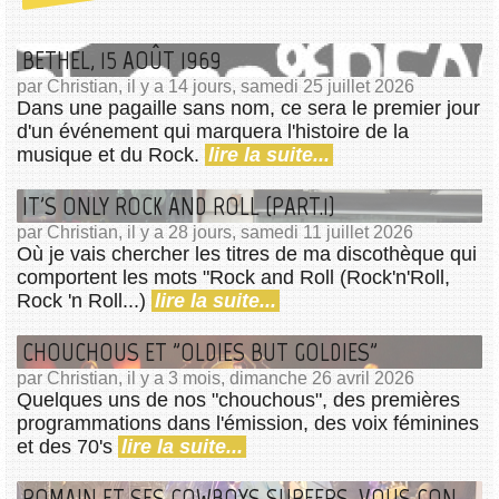
BETHEL, 15 AOÛT 1969
par Christian, il y a 14 jours, samedi 25 juillet 2026
Dans une pagaille sans nom, ce sera le premier jour
d'un événement qui marquera l'histoire de la
musique et du Rock.
lire la suite...
IT'S ONLY ROCK AND ROLL (PART.1)
par Christian, il y a 28 jours, samedi 11 juillet 2026
Où je vais chercher les titres de ma discothèque qui
comportent les mots "Rock and Roll (Rock'n'Roll,
Rock 'n Roll...)
lire la suite...
CHOUCHOUS ET "OLDIES BUT GOLDIES"
par Christian, il y a 3 mois, dimanche 26 avril 2026
Quelques uns de nos "chouchous", des premières
programmations dans l'émission, des voix féminines
et des 70's
lire la suite...
ROMAIN ET SES COWBOYS SURFERS, VOUS CONNAISSEZ ?