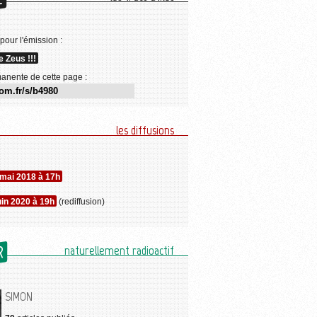
E
 pour l'émission :
 Zeus !!!
anente de cette page :
les diffusions
 mai 2018 à 17h
uin 2020 à 19h
(rediffusion)
R
naturellement radioactif
SIMON