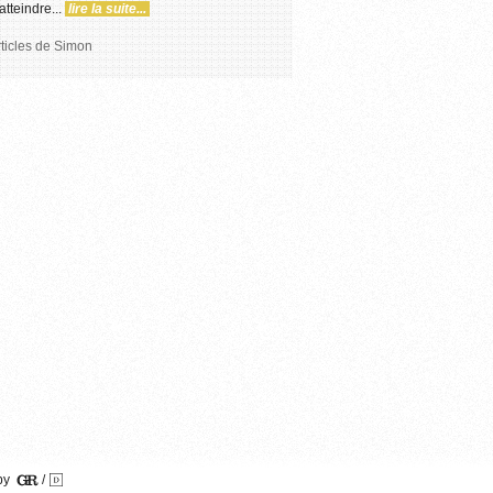
atteindre...
lire la suite...
rticles de Simon
by
/