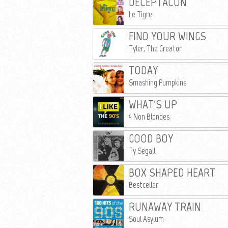
DECEPTACON
Le Tigre
FIND YOUR WINGS
Tyler, The Creator
TODAY
Smashing Pumpkins
WHAT'S UP
4 Non Blondes
GOOD BOY
Ty Segall
BOX SHAPED HEART
Bestcellar
RUNAWAY TRAIN
Soul Asylum