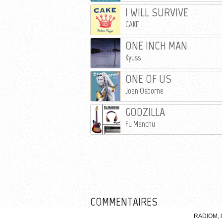
I WILL SURVIVE
CAKE
ONE INCH MAN
Kyuss
ONE OF US
Joan Osborne
GODZILLA
Fu Manchu
COMMENTAIRES
RADIOM, l