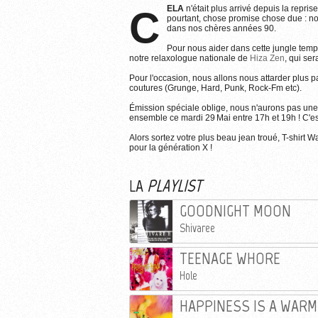
CELA
n'était plus arrivé depuis la repris
pourtant, chose promise chose due : n
dans nos chères années 90.
Pour nous aider dans cette jungle tempor
notre relaxologue nationale de
Hiza Zen
, qui se
Pour l'occasion, nous allons nous attarder plus p
coutures (Grunge, Hard, Punk, Rock-Fm etc).
Émission spéciale oblige, nous n'aurons pas une
ensemble ce mardi 29 Mai entre 17h et 19h ! C'es
Alors sortez votre plus beau jean troué, T-shirt W
pour la génération X !
LA
PLAYLIST
GOODNIGHT MOON
Shivaree
TEENAGE WHORE
Hole
HAPPINESS IS A WARM