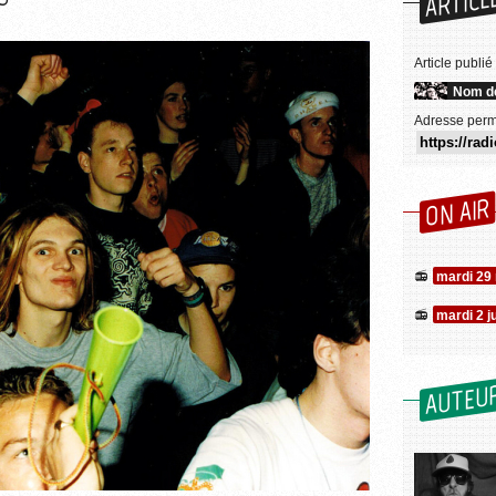
ARTICL
Article publié
Nom de
Adresse perm
ON AIR
mardi 29
mardi 2 j
AUTEU