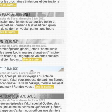
 sur les prochaines émissions et destinations
ire la suite...
 POUR LA LOUISIANE !
 a plus de 5 ans, dimanche 6 juin 2021
ssion pour le moins exhaustive (relire et
i part en Louisiane !), il fallait bien qu'on
t de ce dont on voulait parler : une heure
lire la suite...
EN LOUISIANE !
 a plus de 5 ans, dimanche 30 mai 2021
rnier épisode glacial, jetons l'ancre sur le
es terres Louisianaises chargées d'histoire !
erre ricaine qui regorge de violentes cultures
st bien là-bas....
lire la suite...
TIL DANMARK!
 a plus de 5 ans, lundi 24 mai 2021
rs, Après plusieurs voyages du côté du
ricain, Yakoi vous propose de partir en Europe
scandinave. Terre de Vikings, modèle social et
Danemark ! Rendez-vous...
lire la suite...
 RETOUR DE LA VENGEANCE !
 a plus de 5 ans, dimanche 9 mai 2021
remiers épisodes Yakoi spécial Québec des
fs (lire Je me souviens du Québec et Québec),
 trappeurs d'antan, nous grillons nos derniers