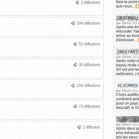
faire le point
2 diffusions
que nous...
l
ON REMBALLE
194 diffusions
par Simon, il y
Après une émi
réécouter Yako
arrive au bou
d'émission...
52 diffusions
YAKOI PART 
par Simon, il y
Après notre de
30 diffusions
bayou moite d
S'il est une t
métissées, c'e
VELKOMMEN 
159 diffusions
par Simon, il y
Chers auditeu
continent amé
pour un pays 
73 diffusions
éducatif, le 
QUÉBEC ! LE
par Simon, il y
1 diffusion
Après deux p
plus exhausti
tels les vieux