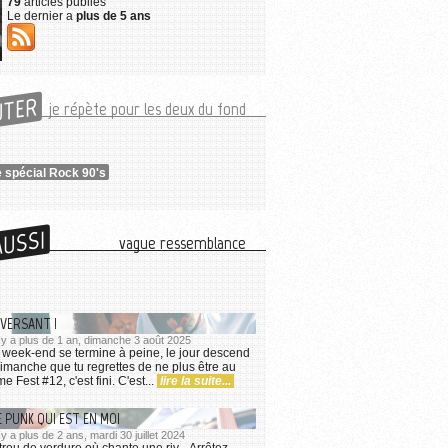
79
articles publiés
Le dernier a
plus de 5 ans
UTER
je répète pour les deux du fond
 spécial Rock 90's
AUSSI
vague ressemblance
VERSANT !
l y a plus de 1 an, dimanche 3 août 2025
Le week-end se termine à peine, le jour descend
dimanche que tu regrettes de ne plus être au
e Fest #12, c'est fini. C'est...
lire la suite...
E PUNK QUI EST EN MOI
 y a plus de 2 ans, mardi 30 juillet 2024