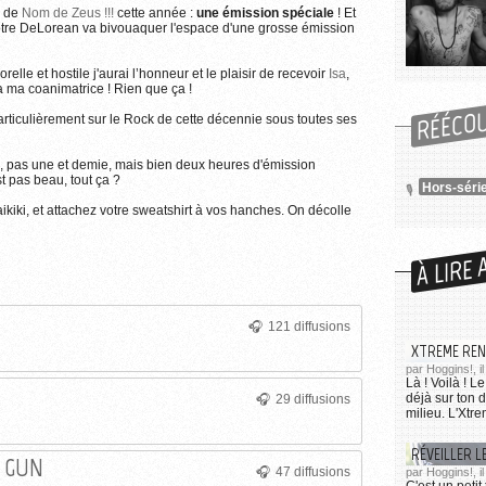
Flickr / Ian Lloyd (CC BY-NC-SA 2.0)
e de
Nom de Zeus !!!
cette année :
une émission spéciale
! Et
Plus d'informations sur l'utilisation des images...
otre DeLorean va bivouaquer l'espace d'une grosse émission
elle et hostile j'aurai l’honneur et le plaisir de recevoir
Isa
,
ra ma coanimatrice ! Rien que ça !
RÉÉCO
articulièrement sur le Rock de cette décennie sous toutes ses
, pas une et demie, mais bien deux heures d'émission
t pas beau, tout ça ?
Hors-série
aikiki, et attachez votre sweatshirt à vos hanches. On décolle
À LIRE 
121 diffusions
XTREME REN
par Hoggins!, i
Là ! Voilà ! 
déjà sur ton 
29 diffusions
milieu. L'Xtrem
RÉVEILLER L
 GUN
47 diffusions
par Hoggins!, il