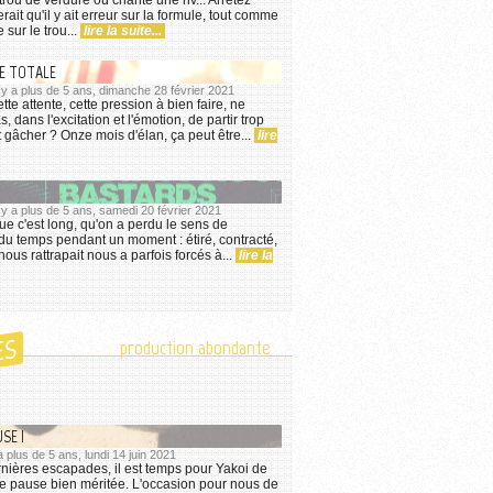
 trou de verdure où chante une riv... Arrêtez
lerait qu'il y ait erreur sur la formule, tout comme
e sur le trou...
lire la suite...
UE TOTALE
l y a plus de 5 ans, dimanche 28 février 2021
tte attente, cette pression à bien faire, ne
s, dans l'excitation et l'émotion, de partir trop
ut gâcher ? Onze mois d'élan, ça peut être...
lire
l y a plus de 5 ans, samedi 20 février 2021
ue c'est long, qu'on a perdu le sens de
du temps pendant un moment : étiré, contracté,
ous rattrapait nous a parfois forcés à...
lire la
ES
production abondante
SE !
a plus de 5 ans, lundi 14 juin 2021
nières escapades, il est temps pour Yakoi de
e pause bien méritée. L'occasion pour nous de