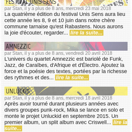
FESTIVAL UNIS SENS
par Stan, il y a plus de 8 ans, mercredi 23 mai 2018
La quatrième édition du festival Unis Sens aura lieu
cette année les 8, 9 et 10 juin dans notre chère
commune tarnaise qu'est Rabastens. Nous aurons
la joie d'écouter, regarder...
lire la suite...
AMNEZZIC
par Stan, il y a plus de 8 ans, vendredi 20 avril 2018
L'univers du quartet Amnezzic est bariolé de Funk,
Jazz, de Caraïbes, d'Afrique et d'Électro. Ajoutez la
force et la poésie des textes, portées par la richesse
des rythmes et des...
lire la suite...
UNLUCKID
par Stan, il y a plus de 8 ans, mercredi 18 avril 2018
Après avoir tourné durant plusieurs années avec
divers groupes punk-rock, Mika se lance en solo et
monte le projet Unluckid en septembre 2015. Un
premier album, un split album avec Criswell...
lire la
suite...