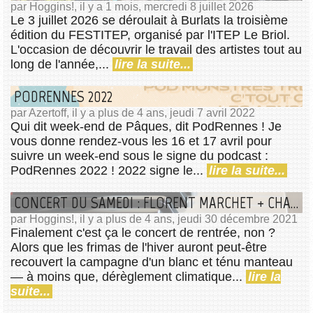
par Hoggins!, il y a 1 mois, mercredi 8 juillet 2026
Le 3 juillet 2026 se déroulait à Burlats la troisième
édition du FESTITEP, organisé par l'ITEP Le Briol.
L'occasion de découvrir le travail des artistes tout au
long de l'année,...
lire la suite...
PODRENNES 2022
par Azertoff, il y a plus de 4 ans, jeudi 7 avril 2022
Qui dit week-end de Pâques, dit PodRennes ! Je
vous donne rendez-vous les 16 et 17 avril pour
suivre un week-end sous le signe du podcast :
PodRennes 2022 ! 2022 signe le...
lire la suite...
CONCERT DU SAMEDI : FLORENT MARCHET + CHARLOTTE COULEAU
par Hoggins!, il y a plus de 4 ans, jeudi 30 décembre 2021
Finalement c'est ça le concert de rentrée, non ?
Alors que les frimas de l'hiver auront peut-être
recouvert la campagne d'un blanc et ténu manteau
— à moins que, dérèglement climatique...
lire la
suite...