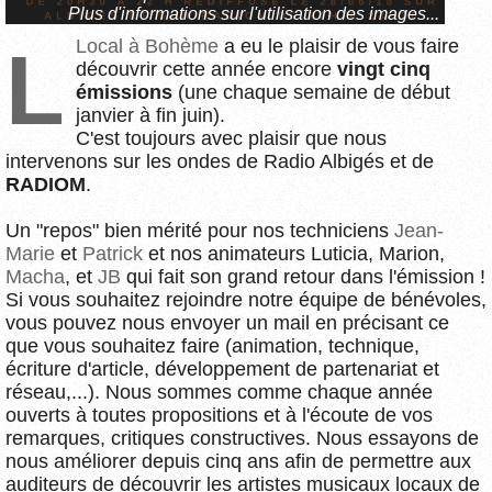
Plus d'informations sur l'utilisation des images...
Local à Bohème
a eu le plaisir de vous faire
L
découvrir cette année encore
vingt cinq
émissions
(une chaque semaine de début
janvier à fin juin).
C'est toujours avec plaisir que nous
intervenons sur les ondes de Radio Albigés et de
RADIOM
.
Un "repos" bien mérité pour nos techniciens
Jean-
Marie
et
Patrick
et nos animateurs Luticia, Marion,
Macha
, et
JB
qui fait son grand retour dans l'émission !
Si vous souhaitez rejoindre notre équipe de bénévoles,
vous pouvez nous envoyer un mail en précisant ce
que vous souhaitez faire (animation, technique,
écriture d'article, développement de partenariat et
réseau,...). Nous sommes comme chaque année
ouverts à toutes propositions et à l'écoute de vos
remarques, critiques constructives. Nous essayons de
nous améliorer depuis cinq ans afin de permettre aux
auditeurs de découvrir les artistes musicaux locaux de