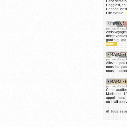
Cette semain
Hoggins!, nou
Canada, c'est
Elle évolue...
STOPPÉS À L
par Isa, il y a 
Amis voyageur
déconvenues d
gant bleu qui
suite...
BIENVENUE E
par Isa, il y a 
Allez un peu 
nous fera pas
nous raconter
BIENVENUE E
par Isa, il y a
Chers auditeu
Martinique. L
appellations.
où il fait bon
Tous les ar