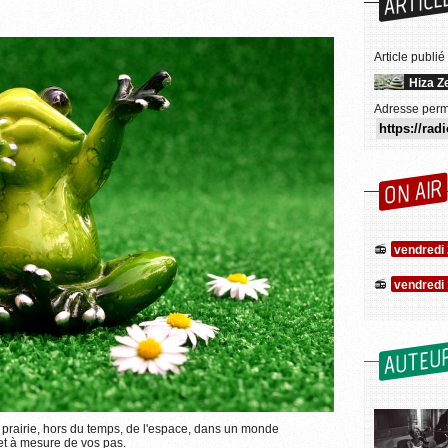
ARTICL
Article publié
Hiza Z
Adresse perm
ON AIR
vendredi 
vendredi 
AUTEU
Pixabay / Alexas_Fotos (CC0 1.0)
rairie, hors du temps, de l'espace, dans un monde
Plus d'informations sur l'utilisation des images...
et à mesure de vos pas.