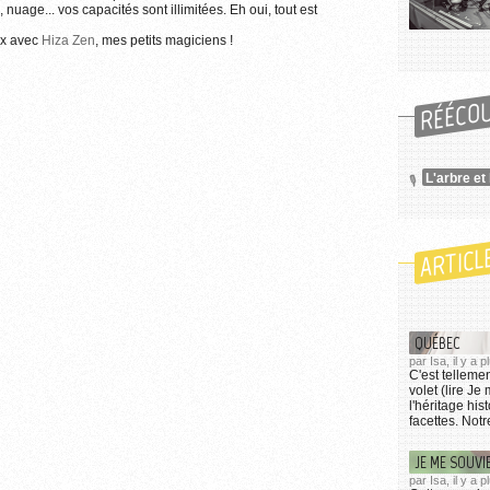
 nuage... vos capacités sont illimitées. Eh oui, tout est
ax avec
Hiza Zen
, mes petits magiciens !
RÉÉCO
L'arbre et
ARTICL
QUÉBEC
par Isa, il y a
C'est telleme
volet (lire J
l'héritage his
facettes. Notr
JE ME SOUVI
par Isa, il y a