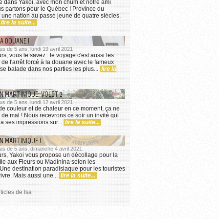
e dans Yakoi, avec mon chum et notre ami
s partons pour le Québec ! Province du
 une nation au passé jeune de quatre siècles.
lire la suite...
A DOUANE !
plus de 5 ans, lundi 19 avril 2021
s, vous le savez : le voyage c'est aussi les
e l'arrêt forcé à la douane avec le fameux
 se balade dans nos parties les plus...
lire la
N MARTINIQUE, VOLET 2
plus de 5 ans, lundi 12 avril 2021
de couleur et de chaleur en ce moment, ça ne
 de mal ! Nous recevrons ce soir un invité qui
a ses impressions sur...
lire la suite...
N MARTINIQUE !
 plus de 5 ans, dimanche 4 avril 2021
rs, Yakoi vous propose un décollage pour la
'Ile aux Fleurs ou Madinina selon les
 Une destination paradisiaque pour les touristes
 vivre. Mais aussi une...
lire la suite...
ticles de Isa