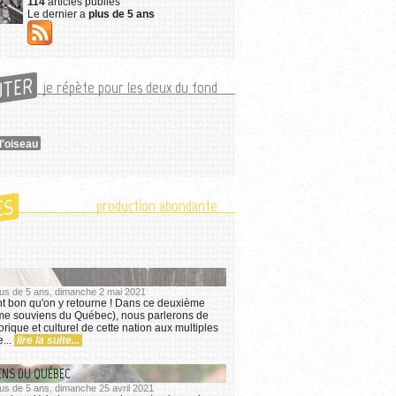
114
articles publiés
Le dernier a
plus de 5 ans
UTER
je répète pour les deux du fond
 l'oiseau
ES
production abondante
 plus de 5 ans, dimanche 2 mai 2021
nt bon qu'on y retourne ! Dans ce deuxième
e me souviens du Québec), nous parlerons de
torique et culturel de cette nation aux multiples
e...
lire la suite...
ENS DU QUÉBEC
 plus de 5 ans, dimanche 25 avril 2021