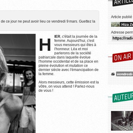
ARTICL
Article publié
de ce jour ne peut avoir lieu ce vendredi 9 mars. Guettez la
Hiza Z
Adresse perm
HIER
, c'était la journée de la
femme. Aujourd'hui, c'est
vous messieurs qui êtes à
l'honneur. Léa et moi
parlerons de la société
ON AIR
patriarcale dans laquelle évolue
l'homme occidental et de sa place en
pleine évolution et mutation ce
dernier siècle avec l'émancipation de
la femme.
vendredi
Alors messieurs, cette émission est la
vôtre, on vous attend ! Parlez-nous
de vous !
AUTEU