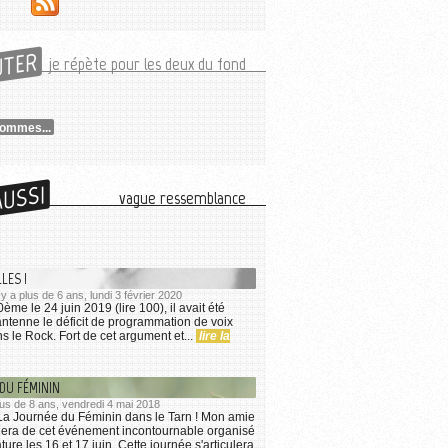
UTER
je répète pour les deux du fond
hommes...
AUSSI
vague ressemblance
LLES !
l y a plus de 6 ans, lundi 3 février 2020
ème le 24 juin 2019 (lire 100), il avait été
ntenne le déficit de programmation de voix
s le Rock. Fort de cet argument et...
lire la
DU FÉMININ
 plus de 8 ans, vendredi 4 mai 2018
 La Journée du Féminin dans le Tarn ! Mon amie
lera de cet événement incontournable organisé
ure les 16 et 17 juin. Cette journée s'articulera