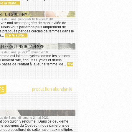
ire la suite...
RITUELS DE FEMME
plus de 8 ans, vendredi 16 février 2018
rouvez moi accompagnée de mon invitée de
! Nous vous parlerons plus amplement de
els pratiqués par des cercles de femmes dans le
...
lire la suite...
CÉLÉBRATIONS DE LA FEMME
er
plus de 8 ans, jeudi 1
février 2018
femme est faite de cycles comme les saisons
 avaient raté, écoutez Cycles et rituels
e passe de l'enfant à la jeune femme, de...
lire
ES
production abondante
 plus de 5 ans, dimanche 2 mai 2021
nt bon qu'on y retourne ! Dans ce deuxième
e me souviens du Québec), nous parlerons de
torique et culturel de cette nation aux multiples