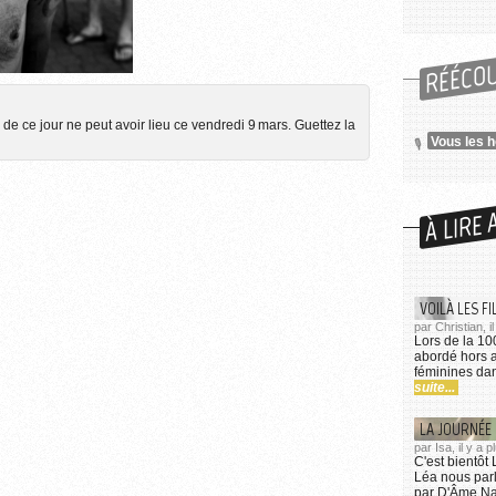
RÉÉCO
here (CC0 1.0)
'utilisation des images...
de ce jour ne peut avoir lieu ce vendredi 9 mars. Guettez la
Vous les 
À LIRE 
VOILÀ LES FI
par Christian, i
Lors de la 100
abordé hors a
féminines dan
suite...
LA JOURNÉE 
par Isa, il y a
C'est bientôt
Léa nous par
par D'Âme Nat