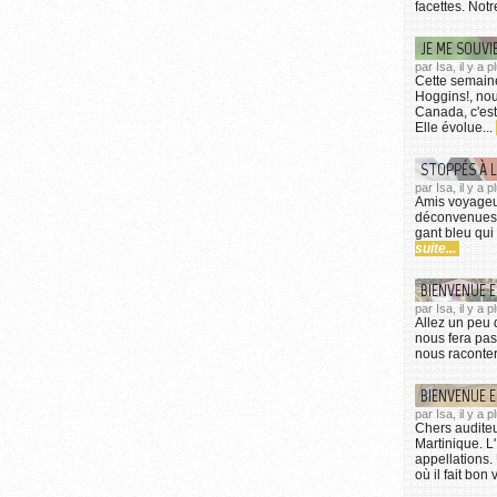
facettes. Notr
JE ME SOUVI
par Isa, il y a
Cette semain
Hoggins!, nou
Canada, c'est
Elle évolue...
STOPPÉS À L
par Isa, il y a 
Amis voyageur
déconvenues d
gant bleu qui
suite...
BIENVENUE E
par Isa, il y a 
Allez un peu 
nous fera pas
nous raconter
BIENVENUE E
par Isa, il y a
Chers auditeu
Martinique. L
appellations.
où il fait bon