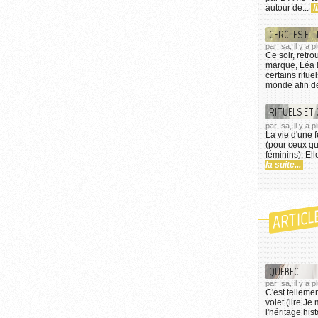
autour de...
l
CERCLES ET 
par Isa, il y a 
Ce soir, ret
marque, Léa 
certains ritu
monde afin de
RITUELS ET 
par Isa, il y a 
La vie d'une 
(pour ceux qui
féminins). Ell
la suite...
ARTICL
QUÉBEC
par Isa, il y a
C'est telleme
volet (lire J
l'héritage his