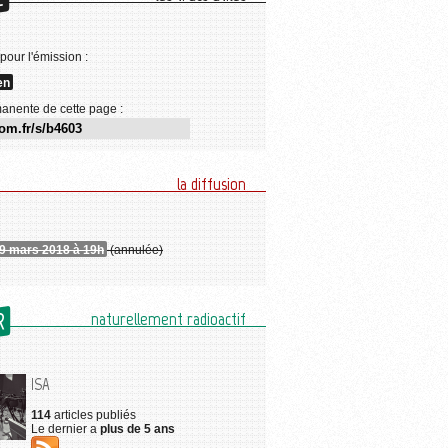
E
 pour l'émission :
en
anente de cette page :
la diffusion
 9 mars 2018 à 19h
(annulée)
R
naturellement radioactif
ISA
114
articles publiés
Le dernier a
plus de 5 ans