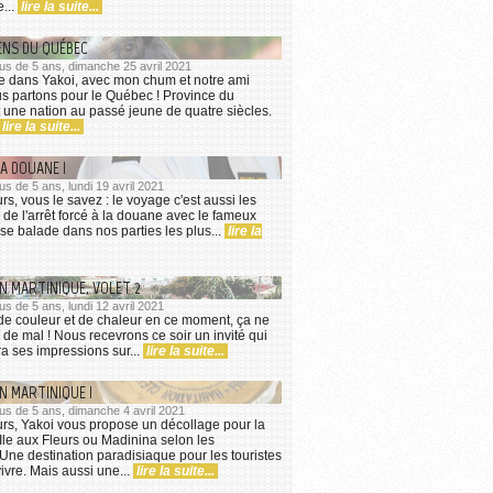
e...
lire la suite...
ENS DU QUÉBEC
 plus de 5 ans, dimanche 25 avril 2021
e dans Yakoi, avec mon chum et notre ami
s partons pour le Québec ! Province du
 une nation au passé jeune de quatre siècles.
lire la suite...
A DOUANE !
plus de 5 ans, lundi 19 avril 2021
s, vous le savez : le voyage c'est aussi les
e l'arrêt forcé à la douane avec le fameux
 se balade dans nos parties les plus...
lire la
N MARTINIQUE, VOLET 2
plus de 5 ans, lundi 12 avril 2021
de couleur et de chaleur en ce moment, ça ne
 de mal ! Nous recevrons ce soir un invité qui
a ses impressions sur...
lire la suite...
N MARTINIQUE !
 plus de 5 ans, dimanche 4 avril 2021
rs, Yakoi vous propose un décollage pour la
'Ile aux Fleurs ou Madinina selon les
 Une destination paradisiaque pour les touristes
 vivre. Mais aussi une...
lire la suite...