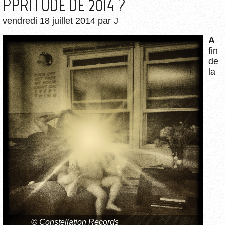
PPRITUDE DE 2014 ?
vendredi 18 juillet 2014
par
J
A
fin
de
la
© Constellation Records