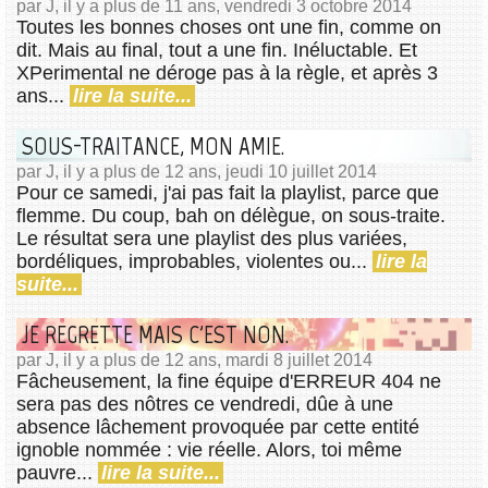
par J, il y a plus de 11 ans, vendredi 3 octobre 2014
Toutes les bonnes choses ont une fin, comme on
dit. Mais au final, tout a une fin. Inéluctable. Et
XPerimental ne déroge pas à la règle, et après 3
ans...
lire la suite...
SOUS-TRAITANCE, MON AMIE.
par J, il y a plus de 12 ans, jeudi 10 juillet 2014
Pour ce samedi, j'ai pas fait la playlist, parce que
flemme. Du coup, bah on délègue, on sous-traite.
Le résultat sera une playlist des plus variées,
bordéliques, improbables, violentes ou...
lire la
suite...
JE REGRETTE MAIS C'EST NON.
par J, il y a plus de 12 ans, mardi 8 juillet 2014
Fâcheusement, la fine équipe d'ERREUR 404 ne
sera pas des nôtres ce vendredi, dûe à une
absence lâchement provoquée par cette entité
ignoble nommée : vie réelle. Alors, toi même
pauvre...
lire la suite...